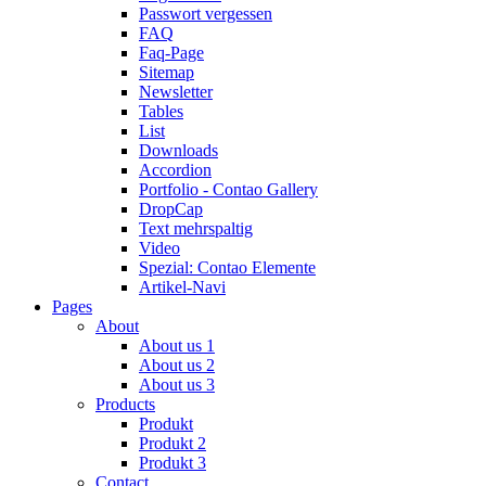
Passwort vergessen
FAQ
Faq-Page
Sitemap
Newsletter
Tables
List
Downloads
Accordion
Portfolio - Contao Gallery
DropCap
Text mehrspaltig
Video
Spezial: Contao Elemente
Artikel-Navi
Pages
About
About us 1
About us 2
About us 3
Products
Produkt
Produkt 2
Produkt 3
Contact