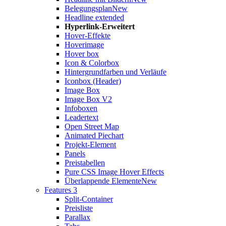
Belegungsplan
New
Headline extended
Hyperlink-Erweitert
Hover-Effekte
Hoverimage
Hover box
Icon & Colorbox
Hintergrundfarben und Verläufe
Iconbox (Header)
Image Box
Image Box V2
Infoboxen
Leadertext
Open Street Map
Animated Piechart
Projekt-Element
Panels
Preistabellen
Pure CSS Image Hover Effects
Überlappende Elemente
New
Features 3
Split-Container
Preisliste
Parallax