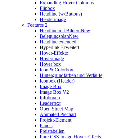
Expanding Hover Columns
Flipbox
Headline (w/Buttons)
Headerimage
Features 2
Headline mit Bildern
New
Belegungsplan
New
Headline extended
Hyperlink-Erweitert
Hover-Effekte
Hoverimage
Hover box
Icon & Colorbox
Hintergrundfarben und Verläufe
Iconbox (Header)
Image Box
Image Box V2
Infoboxen
Leadertext
Open Street Map
Animated Piechart
Projekt-Element
Panels
Preistabellen
Pure CSS Image Hover Effects