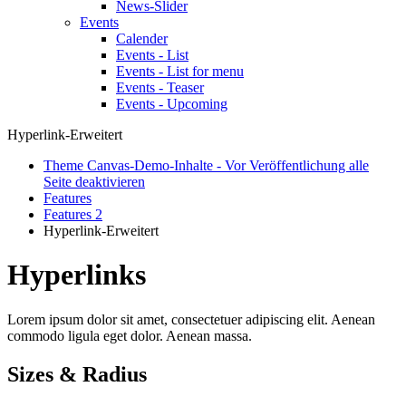
News-Slider
Events
Calender
Events - List
Events - List for menu
Events - Teaser
Events - Upcoming
Hyperlink-Erweitert
Theme Canvas-Demo-Inhalte - Vor Veröffentlichung alle
Seite deaktivieren
Features
Features 2
Hyperlink-Erweitert
Hyperlinks
Lorem ipsum dolor sit amet, consectetuer adipiscing elit. Aenean
commodo ligula eget dolor. Aenean massa.
Sizes & Radius