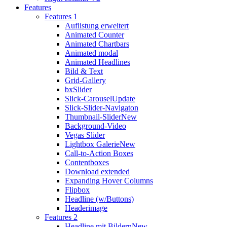
Features
Features 1
Auflistung erweitert
Animated Counter
Animated Chartbars
Animated modal
Animated Headlines
Bild & Text
Grid-Gallery
bxSlider
Slick-Carousel
Update
Slick-Slider-Navigaton
Thumbnail-Slider
New
Background-Video
Vegas Slider
Lightbox Galerie
New
Call-to-Action Boxes
Contentboxes
Download extended
Expanding Hover Columns
Flipbox
Headline (w/Buttons)
Headerimage
Features 2
Headline mit Bildern
New