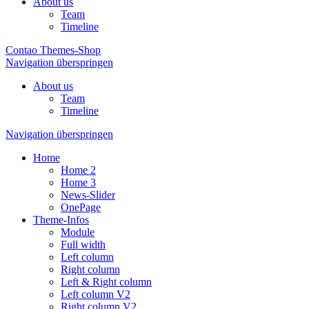
About us
Team
Timeline
Contao Themes-Shop
Navigation überspringen
About us
Team
Timeline
Navigation überspringen
Home
Home 2
Home 3
News-Slider
OnePage
Theme-Infos
Module
Full width
Left column
Right column
Left & Right column
Left column V2
Right column V2