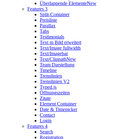
Überlappende Elemente
New
Features 3
Split-Container
Preisliste
Parallax
Tabs
Testimonials
Text m Bild erweitert
Text/Image fullwidth
Text/Imagebar
Text/Clippath
New
Team Darstellung
Timeline
Trennlinien
Trennlinien V2
Typed.js
Öffnungszeiten
Zitate
Element Container
Date & Timepicker
Contact
Login
Features 4
Search
Registration