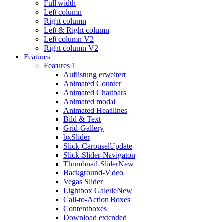
Full width
Left column
Right column
Left & Right column
Left column V2
Right column V2
Features
Features 1
Auflistung erweitert
Animated Counter
Animated Chartbars
Animated modal
Animated Headlines
Bild & Text
Grid-Gallery
bxSlider
Slick-Carousel
Update
Slick-Slider-Navigaton
Thumbnail-Slider
New
Background-Video
Vegas Slider
Lightbox Galerie
New
Call-to-Action Boxes
Contentboxes
Download extended