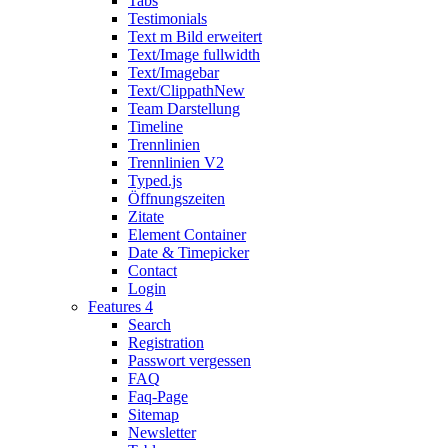
Tabs
Testimonials
Text m Bild erweitert
Text/Image fullwidth
Text/Imagebar
Text/Clippath
New
Team Darstellung
Timeline
Trennlinien
Trennlinien V2
Typed.js
Öffnungszeiten
Zitate
Element Container
Date & Timepicker
Contact
Login
Features 4
Search
Registration
Passwort vergessen
FAQ
Faq-Page
Sitemap
Newsletter