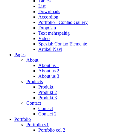
Tables
List
Downloads
Accordion
Portfolio - Contao Gallery
DropCap
Text mehrspaltig
Video
Spezial: Contao Elemente
Artikel-Navi
Pages
About
About us 1
About us 2
About us 3
Products
Produkt
Produkt 2
Produkt 3
Contact
Contact
Contact 2
Portfolio
Portfolio v1
Portfolio col 2